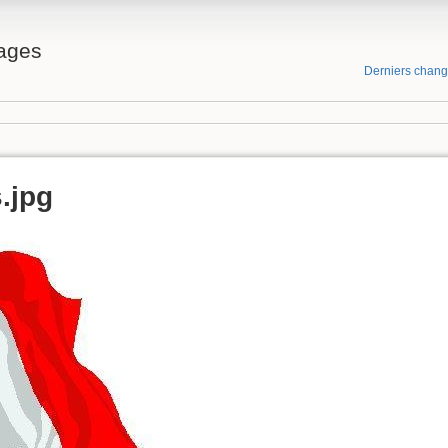
ages
Derniers chan
.jpg