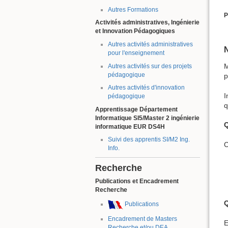
Autres Formations
P
Activités administratives, Ingénierie
et Innovation Pédagogiques
Autres activités administratives
pour l'enseignement
M
Autres activités sur des projets
pédagogique
p
Autres activités d'innovation
I
pédagogique
q
Apprentissage Département
Informatique SI5/Master 2 ingénierie
Q
informatique EUR DS4H
Suivi des apprentis SI/M2 Ing.
C
Info.
Recherche
Publications et Encadrement
Recherche
Q
Publications
Encadrement de Masters
E
Recherche et/ou DEA