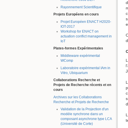
d
Rayonnement Scientifique
m
c
Projets Européens en cours
s
Projet Européen ENACT H2020-
e
IOT-2017
Workshop for ENACT on
C
actuation conflict management in
d
IoT
Plates-formes Expérimentales
C
Middleware expérimental
L
WComp
l
Laboratoire expérimental IAm in
J
Vitro, Ubiquarium
Collaborations Recherche et
L
Projets de Recherche récents et en
p
cours
c
Archives sur les Collaborations
s
Recherche et Projets de Recherche
d
Validation de la Projection d'un
modèle synchrone dans un
L
composant asynchrone type LCA
t
(Université de Corte)