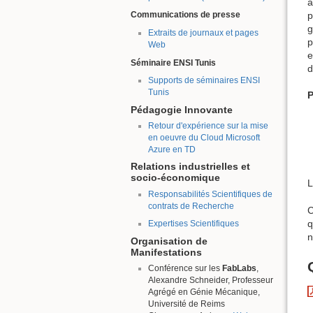
a
p
Communications de presse
g
Extraits de journaux et pages
p
Web
e
Séminaire ENSI Tunis
d
Supports de séminaires ENSI
Tunis
P
Pédagogie Innovante
Retour d'expérience sur la mise
en oeuvre du Cloud Microsoft
Azure en TD
Relations industrielles et
socio-économique
L
Responsabilités Scientifiques de
contrats de Recherche
C
q
Expertises Scientifiques
n
Organisation de
Manifestations
Conférence sur les
FabLabs
,
Alexandre Schneider, Professeur
Agrégé en Génie Mécanique,
Université de Reims