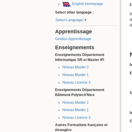
English Homepage
F
Select other language :
I
d
Select Language
▼
d
Apprentissage
Gestion Apprentissage
Enseignements
Enseignements Département
Informatique SI5 et Master IFI
I
Niveau Master 2
E
Niveau Master 1
Niveau Licence 3
Enseignements Département
S
Bâtiment Polytech'Nice
Niveau Master 2
Niveau Master 1
I
Niveau Licence 3
C
Autres Formations française et
étrangère