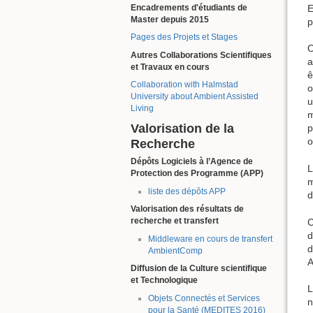
Encadrements d'étudiants de
E
Master depuis 2015
p
Pages des Projets et Stages
O
Autres Collaborations Scientifiques
a
et Travaux en cours
ê
Collaboration with Halmstad
o
University about Ambient Assisted
u
Living
m
Valorisation de la
p
o
Recherche
Dépôts Logiciels à l’Agence de
L
Protection des Programme (APP)
m
liste des dépôts APP
d
Valorisation des résultats de
recherche et transfert
C
d
Middleware en cours de transfert
d
AmbientComp
A
Diffusion de la Culture scientifique
et Technologique
L
Objets Connectés et Services
n
pour la Santé (MEDITES 2016)