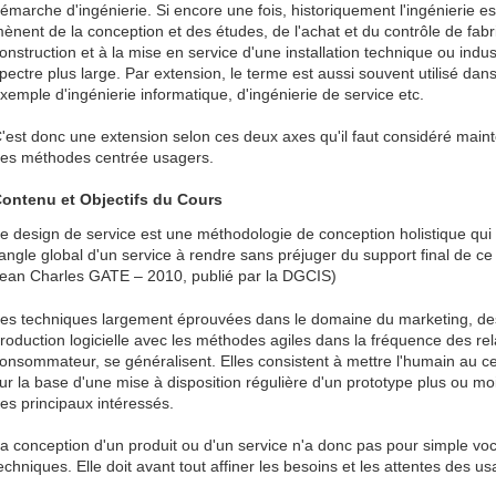
émarche d'ingénierie. Si encore une fois, historiquement l'ingénierie es
ènent de la conception et des études, de l'achat et du contrôle de fab
onstruction et à la mise en service d'une installation technique ou indus
pectre plus large. Par extension, le terme est aussi souvent utilisé dan
xemple d'ingénierie informatique, d'ingénierie de service etc.
'est donc une extension selon ces deux axes qu'il faut considéré mainte
es méthodes centrée usagers.
ontenu et Objectifs du Cours
e design de service est une méthodologie de conception holistique qui
'angle global d'un service à rendre sans préjuger du support final de ce
ean Charles GATE – 2010, publié par la DGCIS)
es techniques largement éprouvées dans le domaine du marketing, de
roduction logicielle avec les méthodes agiles dans la fréquence des relatio
onsommateur, se généralisent. Elles consistent à mettre l'humain au 
ur la base d'une mise à disposition régulière d'un prototype plus ou moi
es principaux intéressés.
a conception d'un produit ou d'un service n'a donc pas pour simple voca
echniques. Elle doit avant tout affiner les besoins et les attentes des u