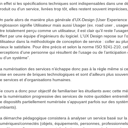
n effet si les spécifications techniques sont indispensables dans une d
roduit ou d'un service, livrées trop tôt, elles restent souvent imprécises
n parle alors de manière plus générale d'UX-Design (User Experience D
nglosaxon signifie Utilisateur mais aussi Usager (ex. road user , usager 
tre totalement perçu comme un utilisateur, il est clair qu'il reste l'usage
ffert par une équipe d'ingénieurs du logiciel. L'UX Design repose sur l
tilisateur dans la méthodologie de conception de service : coller au plu
ieux le satisfaire. Pour être précis et selon la norme ISO 9241-210, c
erceptions d’une personne qui résultent de l’usage ou de l’anticipation 
u d’un système”.
a numérisation des services n'échappe donc pas à la règle même si 
ise en oeuvre de briques technologiques et sont d'ailleurs plus souve
e services et d'organisations humaines.
e cours a donc pour objectif de familiariser les étudiants avec cette 
e la numérisation progressive des services de notre quotidien entremêl
e dispositifs partiellement numérisée s'appuyant parfois sur des syst
mbiants).
a démarche pédagogique consistera à analyser un service basé sur la
umériques/connectés (objets, équipements, personnes, professionnels