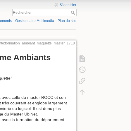
S'identifier
gements
Gestionnaire Multimédia
Plan du site
tte:formation_ambiant_maquette_master_1718
tème Ambiants
quette”
t avec celle du master ROCC et son
st très couvrant et englobe largement
ierie du logiciel. Il est donc plus
age du Master UbiNet.
 avec la formation du département