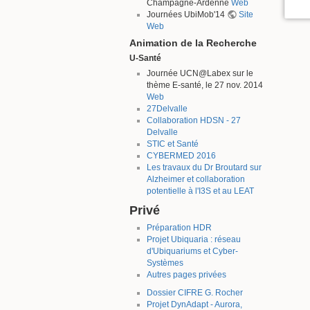
Champagne-Ardenne
Web
Journées UbiMob'14
Site
Web
Animation de la Recherche
U-Santé
Journée UCN@Labex sur le
thème E-santé, le 27 nov. 2014
Web
27Delvalle
Collaboration HDSN - 27
Delvalle
STIC et Santé
CYBERMED 2016
Les travaux du Dr Broutard sur
Alzheimer et collaboration
potentielle à l'I3S et au LEAT
Privé
Préparation HDR
Projet Ubiquaria : réseau
d'Ubiquariums et Cyber-
Systèmes
Autres pages privées
Dossier CIFRE G. Rocher
Projet DynAdapt - Aurora,