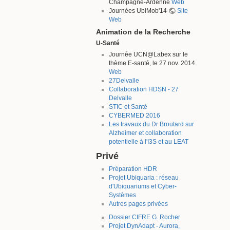
Champagne-Ardenne
Web
Journées UbiMob'14
Site
Web
Animation de la Recherche
U-Santé
Journée UCN@Labex sur le
thème E-santé, le 27 nov. 2014
Web
27Delvalle
Collaboration HDSN - 27
Delvalle
STIC et Santé
CYBERMED 2016
Les travaux du Dr Broutard sur
Alzheimer et collaboration
potentielle à l'I3S et au LEAT
Privé
Préparation HDR
Projet Ubiquaria : réseau
d'Ubiquariums et Cyber-
Systèmes
Autres pages privées
Dossier CIFRE G. Rocher
Projet DynAdapt - Aurora,