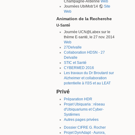
Champagne-Ardenne
Web
Journées UbiMob'14
Site
Web
Animation de la Recherche
U-Santé
Journée UCN@Labex sur le
thème E-santé, le 27 nov. 2014
Web
27Delvalle
Collaboration HDSN - 27
Delvalle
STIC et Santé
CYBERMED 2016
Les travaux du Dr Broutard sur
Alzheimer et collaboration
potentielle à l'I3S et au LEAT
Privé
Préparation HDR
Projet Ubiquaria : réseau
d'Ubiquariums et Cyber-
Systèmes
Autres pages privées
Dossier CIFRE G. Rocher
Projet DynAdapt - Aurora,