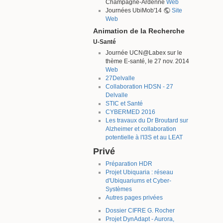
Champagne-Ardenne
Web
Journées UbiMob'14
Site
Web
Animation de la Recherche
U-Santé
Journée UCN@Labex sur le
thème E-santé, le 27 nov. 2014
Web
27Delvalle
Collaboration HDSN - 27
Delvalle
STIC et Santé
CYBERMED 2016
Les travaux du Dr Broutard sur
Alzheimer et collaboration
potentielle à l'I3S et au LEAT
Privé
Préparation HDR
Projet Ubiquaria : réseau
d'Ubiquariums et Cyber-
Systèmes
Autres pages privées
Dossier CIFRE G. Rocher
Projet DynAdapt - Aurora,