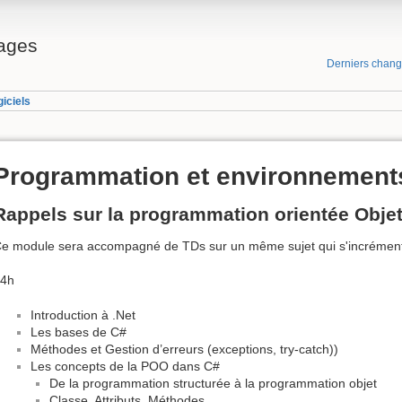
ages
Derniers chan
iciels
Programmation et environnements
Rappels sur la programmation orientée Objet
e module sera accompagné de TDs sur un même sujet qui s'incrémente
4h
Introduction à .Net
Les bases de C#
Méthodes et Gestion d’erreurs (exceptions, try-catch))
Les concepts de la POO dans C#
De la programmation structurée à la programmation objet
Classe, Attributs, Méthodes