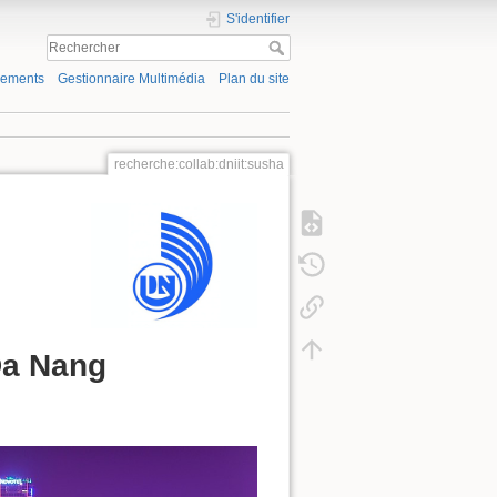
S'identifier
gements
Gestionnaire Multimédia
Plan du site
recherche:collab:dniit:susha
Da Nang