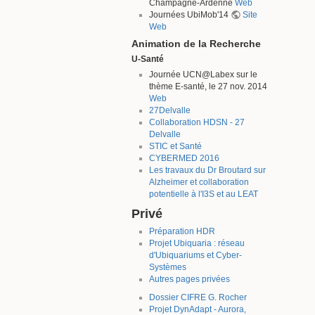
Champagne-Ardenne
Web
Journées UbiMob'14
Site
Web
Animation de la Recherche
U-Santé
Journée UCN@Labex sur le
thème E-santé, le 27 nov. 2014
Web
27Delvalle
Collaboration HDSN - 27
Delvalle
STIC et Santé
CYBERMED 2016
Les travaux du Dr Broutard sur
Alzheimer et collaboration
potentielle à l'I3S et au LEAT
Privé
Préparation HDR
Projet Ubiquaria : réseau
d'Ubiquariums et Cyber-
Systèmes
Autres pages privées
Dossier CIFRE G. Rocher
Projet DynAdapt - Aurora,