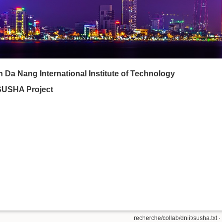
n Da Nang International Institute of Technology
SUSHA Project
recherche/collab/dniit/susha.txt
·