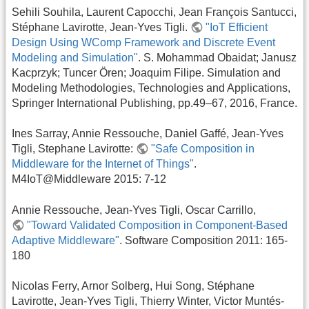
Sehili Souhila, Laurent Capocchi, Jean François Santucci,
Stéphane Lavirotte, Jean-Yves Tigli.
"IoT Efficient
Design Using WComp Framework and Discrete Event
Modeling and Simulation"
. S. Mohammad Obaidat; Janusz
Kacprzyk; Tuncer Ören; Joaquim Filipe. Simulation and
Modeling Methodologies, Technologies and Applications,
Springer International Publishing, pp.49–67, 2016, France.
Ines Sarray, Annie Ressouche, Daniel Gaffé, Jean-Yves
Tigli, Stephane Lavirotte:
"Safe Composition in
Middleware for the Internet of Things"
.
M4IoT@Middleware 2015: 7-12
Annie Ressouche, Jean-Yves Tigli, Oscar Carrillo,
"Toward Validated Composition in Component-Based
Adaptive Middleware"
. Software Composition 2011: 165-
180
Nicolas Ferry, Arnor Solberg, Hui Song, Stéphane
Lavirotte, Jean-Yves Tigli, Thierry Winter, Victor Muntés-