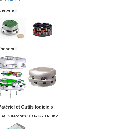
hepera II
hepera III
atériel et Outils logiciels
lef Bluetooth DBT-122 D-Link