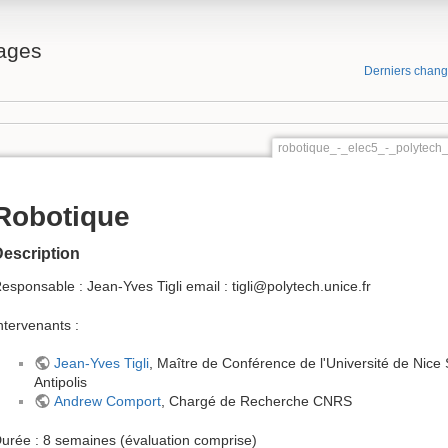
ages
Derniers chan
robotique_-_elec5_-_polytec
Robotique
escription
esponsable : Jean-Yves Tigli email : tigli@polytech.unice.fr
ntervenants :
Jean-Yves Tigli
, Maître de Conférence de l'Université de Nice
Antipolis
Andrew Comport
, Chargé de Recherche CNRS
urée : 8 semaines (évaluation comprise)