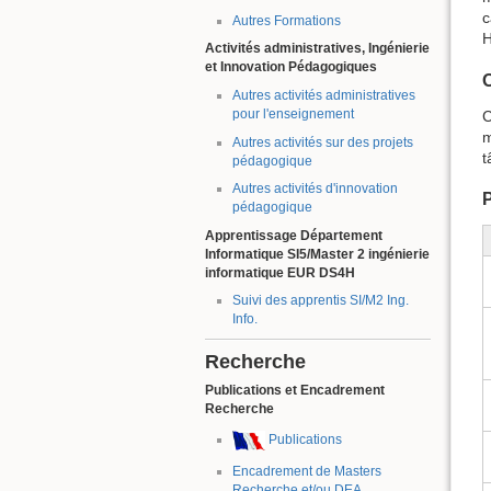
c
Autres Formations
H
Activités administratives, Ingénierie
et Innovation Pédagogiques
O
Autres activités administratives
pour l'enseignement
C
m
Autres activités sur des projets
t
pédagogique
Autres activités d'innovation
pédagogique
Apprentissage Département
Informatique SI5/Master 2 ingénierie
informatique EUR DS4H
Suivi des apprentis SI/M2 Ing.
Info.
Recherche
Publications et Encadrement
Recherche
Publications
Encadrement de Masters
Recherche et/ou DEA