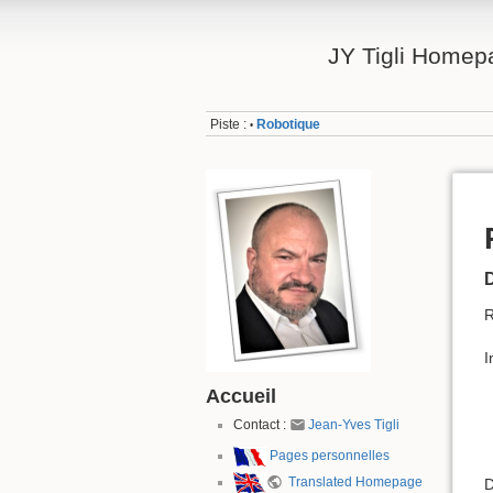
JY Tigli Homep
Piste :
Robotique
•
D
R
I
Accueil
Contact :
Jean-Yves Tigli
Pages personnelles
Translated Homepage
D