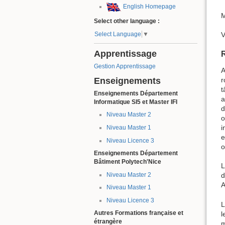
English Homepage
M
Select other language :
Select Language
▼
V
Apprentissage
Gestion Apprentissage
A
Enseignements
r
t
Enseignements Département
a
Informatique SI5 et Master IFI
d
Niveau Master 2
o
i
Niveau Master 1
e
Niveau Licence 3
o
Enseignements Département
Bâtiment Polytech'Nice
L
Niveau Master 2
d
A
Niveau Master 1
Niveau Licence 3
L
Autres Formations française et
l
étrangère
m