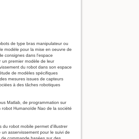
bots de type bras manipulateur ou
 de modèle pour la mise en oeuvre de
 de consignes dans l'espace
er un premier modèle de leur
ervissement du robot dans son espace
'étude de modèles spécifiques
e des mesures issues de capteurs
ociées à des tâches robotiques
 sous Matlab, de programmation sur
un robot Humanoïde Nao de la société
 du robot mobile permet d'illustrer
 un asservissement pour le suivi de
lois de commande basées sur des