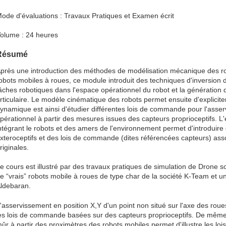
ode d'évaluations : Travaux Pratiques et Examen écrit
olume : 24 heures
Résumé
près une introduction des méthodes de modélisation mécanique des ro
obots mobiles à roues, ce module introduit des techniques d'inversion
âches robotiques dans l'espace opérationnel du robot et la génération
rticulaire. Le modèle cinématique des robots permet ensuite d'explicit
ynamique est ainsi d'étudier différentes lois de commande pour l'ass
pérationnel à partir des mesures issues des capteurs proprioceptifs. L
ntégrant le robots et des amers de l'environnement permet d'introduir
xteroceptifs et des lois de commande (dites référencées capteurs) ass
riginales.
e cours est illustré par des travaux pratiques de simulation de Drone
e “vrais” robots mobile à roues de type char de la société K-Team et 
ldebaran.
'asservissement en position X,Y d'un point non situé sur l'axe des roues
es lois de commande basées sur des capteurs proprioceptifs. De même
ûr à partir des proximètres des robots mobiles permet d'illustre les 