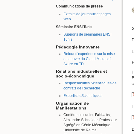
Communications de presse
Extraits de journaux et pages
Web
Séminaire ENSI Tunis
G
Supports de séminaires ENSI
Tunis
D
Pédagogie Innovante
L
Retour d'expérience sur la mise
en oeuvre du Cloud Microsoft
H
Azure en TD
Relations industrielles et
H
socio-économique
B
Responsabilités Scientifiques de
c
contrats de Recherche
Expertises Scientifiques
Organisation de
T
Manifestations
Conférence sur les
FabLabs
,
Alexandre Schneider, Professeur
Agrégé en Génie Mécanique,
Université de Reims