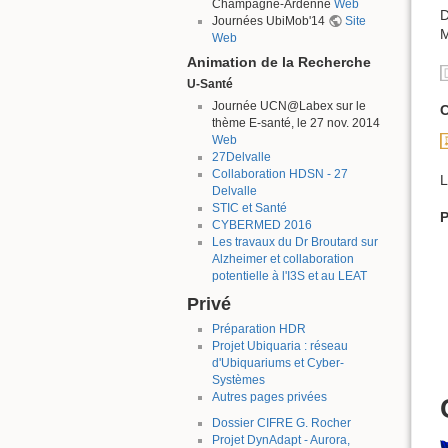
Champagne-Ardenne
Web
D
Journées UbiMob'14
Site
M
Web
Animation de la Recherche
U-Santé
Journée UCN@Labex sur le
C
thème E-santé, le 27 nov. 2014
Web
27Delvalle
Collaboration HDSN - 27
L
Delvalle
STIC et Santé
P
CYBERMED 2016
Les travaux du Dr Broutard sur
Alzheimer et collaboration
potentielle à l'I3S et au LEAT
Privé
Préparation HDR
Projet Ubiquaria : réseau
d'Ubiquariums et Cyber-
Systèmes
Autres pages privées
Dossier CIFRE G. Rocher
Projet DynAdapt - Aurora,