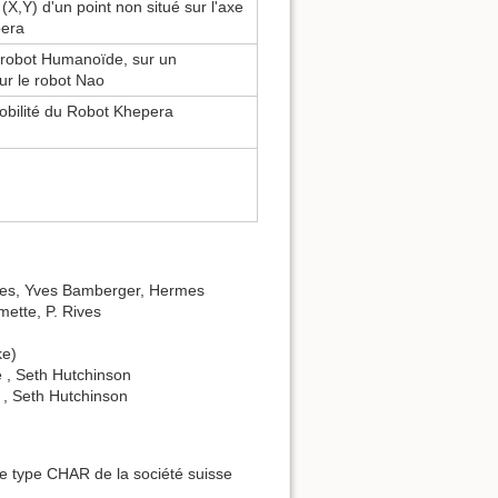
(X,Y) d'un point non situé sur l'axe
pera
 robot Humanoïde, sur un
ur le robot Nao
obilité du Robot Khepera
ides, Yves Bamberger, Hermes
mette, P. Rives
ke)
e , Seth Hutchinson
 , Seth Hutchinson
de type CHAR de la société suisse