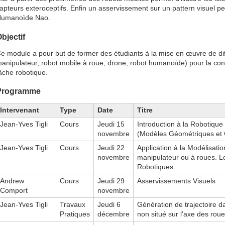
apteurs exteroceptifs. Enfin un asservissement sur un pattern visuel pe
umanoïde Nao.
bjectif
e module a pour but de former des étudiants à la mise en œuvre de dif
anipulateur, robot mobile à roue, drone, robot humanoïde) pour la co
âche robotique.
Programme
Intervenant
Type
Date
Titre
Jean-Yves Tigli
Cours
Jeudi 15
Introduction à la Robotique 
novembre
(Modèles Géométriques et 
Jean-Yves Tigli
Cours
Jeudi 22
Application à la Modélisati
novembre
manipulateur ou à roues. 
Robotiques
Andrew
Cours
Jeudi 29
Asservissements Visuels
Comport
novembre
Jean-Yves Tigli
Travaux
Jeudi 6
Génération de trajectoire d
Pratiques
décembre
non situé sur l'axe des rou