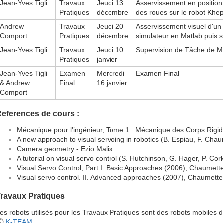
Jean-Yves Tigli
Travaux
Jeudi 13
Asservissement en position 
Pratiques
décembre
des roues sur le robot Khe
Andrew
Travaux
Jeudi 20
Asservissement visuel d'un
Comport
Pratiques
décembre
simulateur en Matlab puis s
Jean-Yves Tigli
Travaux
Jeudi 10
Supervision de Tâche de M
Pratiques
janvier
Jean-Yves Tigli
Examen
Mercredi
Examen Final
& Andrew
Final
16 janvier
Comport
eferences de cours :
Mécanique pour l'ingénieur, Tome 1 : Mécanique des Corps Rig
A new approach to visual servoing in robotics (B. Espiau, F. Chau
Camera geometry - Ezio Malis
A tutorial on visual servo control (S. Hutchinson, G. Hager, P. Cor
Visual Servo Control, Part I: Basic Approaches (2006), Chaumett
Visual servo control. II. Advanced approaches (2007), Chaumette
Travaux Pratiques
es robots utilisés pour les Travaux Pratiques sont des robots mobiles 
K-TEAM
.