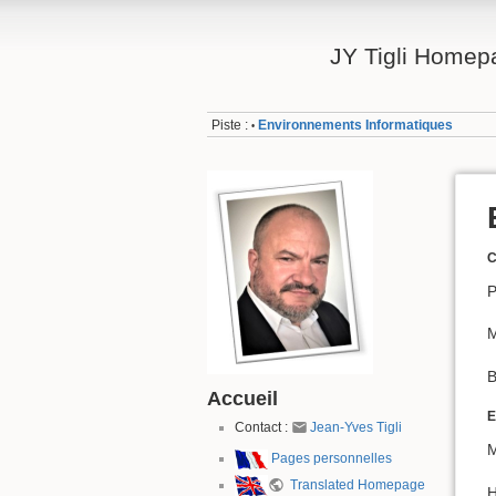
JY Tigli Homep
Piste :
Environnements Informatiques
•
C
P
M
B
Accueil
E
Contact :
Jean-Yves Tigli
M
Pages personnelles
Translated Homepage
H