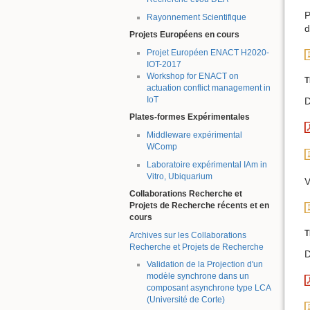
P
Rayonnement Scientifique
d
Projets Européens en cours
Projet Européen ENACT H2020-
IOT-2017
Workshop for ENACT on
T
actuation conflict management in
IoT
D
Plates-formes Expérimentales
Middleware expérimental
WComp
Laboratoire expérimental IAm in
Vitro, Ubiquarium
V
Collaborations Recherche et
Projets de Recherche récents et en
cours
T
Archives sur les Collaborations
Recherche et Projets de Recherche
D
Validation de la Projection d'un
modèle synchrone dans un
composant asynchrone type LCA
(Université de Corte)