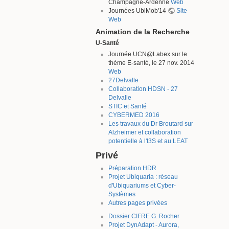
Champagne-Ardenne
Web
Journées UbiMob'14
Site
Web
Animation de la Recherche
U-Santé
Journée UCN@Labex sur le
thème E-santé, le 27 nov. 2014
Web
27Delvalle
Collaboration HDSN - 27
Delvalle
STIC et Santé
CYBERMED 2016
Les travaux du Dr Broutard sur
Alzheimer et collaboration
potentielle à l'I3S et au LEAT
Privé
Préparation HDR
Projet Ubiquaria : réseau
d'Ubiquariums et Cyber-
Systèmes
Autres pages privées
Dossier CIFRE G. Rocher
Projet DynAdapt - Aurora,