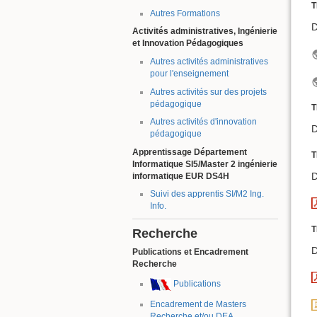
T
Autres Formations
D
Activités administratives, Ingénierie
et Innovation Pédagogiques
Autres activités administratives
pour l'enseignement
Autres activités sur des projets
pédagogique
T
Autres activités d'innovation
D
pédagogique
Apprentissage Département
T
Informatique SI5/Master 2 ingénierie
D
informatique EUR DS4H
Suivi des apprentis SI/M2 Ing.
Info.
T
Recherche
D
Publications et Encadrement
Recherche
Publications
Encadrement de Masters
Recherche et/ou DEA