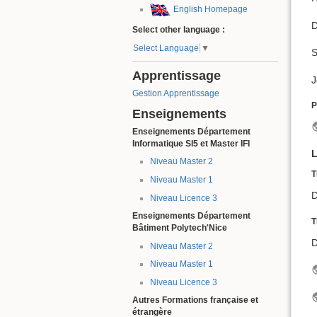
English Homepage
D
Select other language :
Select Language
▼
S
Apprentissage
J
Gestion Apprentissage
P
Enseignements
Enseignements Département
Informatique SI5 et Master IFI
L
Niveau Master 2
T
Niveau Master 1
D
Niveau Licence 3
Enseignements Département
T
Bâtiment Polytech'Nice
D
Niveau Master 2
Niveau Master 1
Niveau Licence 3
Autres Formations française et
étrangère