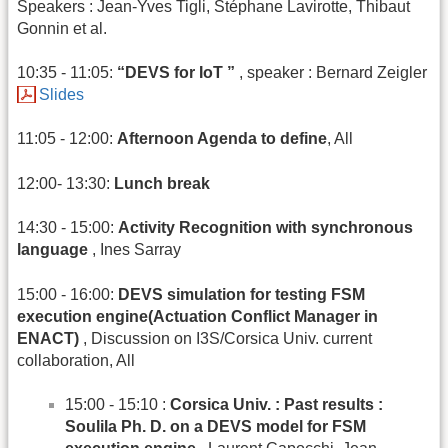
Speakers : Jean-Yves Tigli, Stéphane Lavirotte, Thibaut
Gonnin et al.
10:35 - 11:05:
“DEVS for IoT ”
, speaker : Bernard Zeigler
Slides
11:05 - 12:00:
Afternoon Agenda to define
, All
12:00- 13:30:
Lunch break
14:30 - 15:00:
Activity Recognition with synchronous
language
, Ines Sarray
15:00 - 16:00:
DEVS simulation for testing FSM
execution engine(Actuation Conflict Manager in
ENACT)
, Discussion on I3S/Corsica Univ. current
collaboration, All
15:00 - 15:10 :
Corsica Univ. : Past results :
Soulila Ph. D. on a DEVS model for FSM