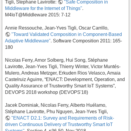
Tigli, Stephane Lavirotte:
"Safe Composition in
Middleware for the Internet of Things"
.
M4IoT@Middleware 2015: 7-12
Annie Ressouche, Jean-Yves Tigli, Oscar Carrillo,
"Toward Validated Composition in Component-Based
Adaptive Middleware"
. Software Composition 2011: 165-
180
Nicolas Ferry, Arnor Solberg, Hui Song, Stéphane
Lavirotte, Jean-Yves Tigli, Thierry Winter, Victor Muntés-
Mulero, Andreas Metzger, Erkuden Rios Velasco, Amaia
Castelruiz Aguirre, “ENACT: Development, Operation, and
Quality Assurance of Trustworthy Smart IoT Systems”,
DEVOPS 2018 workshop (DEVOPS'18)
Jacek Dominiak, Nicolas Ferry, Alberto Huélamo,
Stéphane Lavirotte, Phu Nguyen, Jean-Yves Tigli,
"ENACT D2.1: Survey and Requirements of Risk-
driven Continuous Delivery of Trustworthy Smart IoT
Systems"
, Section 4, p36-50, Nov 2018.