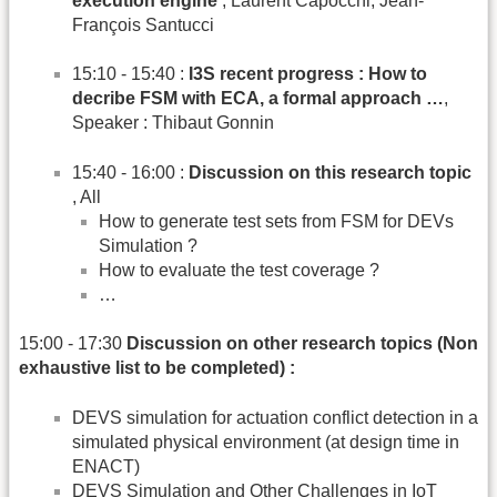
execution engine
, Laurent Capocchi, Jean-
François Santucci
15:10 - 15:40 :
I3S recent progress : How to
decribe FSM with ECA, a formal approach …
,
Speaker : Thibaut Gonnin
15:40 - 16:00 :
Discussion on this research topic
, All
How to generate test sets from FSM for DEVs
Simulation ?
How to evaluate the test coverage ?
…
15:00 - 17:30
Discussion on other research topics (Non
exhaustive list to be completed) :
DEVS simulation for actuation conflict detection in a
simulated physical environment (at design time in
ENACT)
DEVS Simulation and Other Challenges in IoT